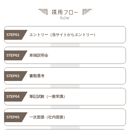
エントリー（当サイトからエントリー）
STEP01
単独説明会
STEP02
書類選考
STEP03
筆記試験（一般常識）
STEP04
一次面接（社内面接）
STEP05