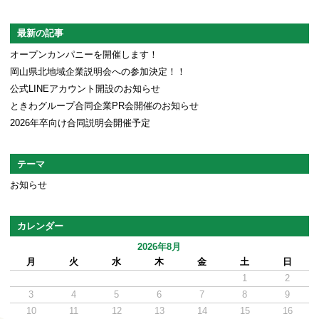
最新の記事
オープンカンパニーを開催します！
岡山県北地域企業説明会への参加決定！！
公式LINEアカウント開設のお知らせ
ときわグループ合同企業PR会開催のお知らせ
2026年卒向け合同説明会開催予定
テーマ
お知らせ
カレンダー
2026年8月
月
火
水
木
金
土
日
1
2
3
4
5
6
7
8
9
10
11
12
13
14
15
16