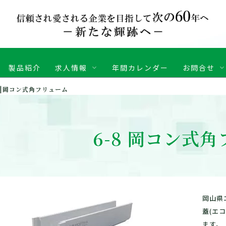
製品紹介
求人情報
年間カレンダー
お問合せ
-8|岡コン式角フリューム
各事業所のご案内
土木関連
【新卒の方はこちら】
ザ
K)【中途の方はこちら】
(
ジ
建設物価調査会（建設Navi）
本 社
TEL 086-279-05
一
ジ
建設プラザ
6-8 岡コン式
津山工場
TEL 0868-29-02
日
経済調査会
総社工場
TEL 0866-92-46
T
務局
全国コンクリート製品協会
熊山工場
TEL 086-995-2
サ
進）
中国コンクリート製品協会
連
(
岡山県エココンクリート製品協同組合
岡山県
全
道路プレキャストコンクリート製品技術
蓋(エ
ビ
協会
ます。