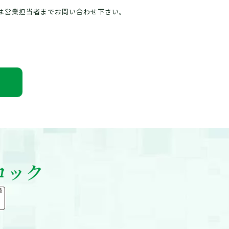
ロロガード工業会
は営業担当者までお問い合わせ下さい。
益社団法人 日本技術士会 中国支
 岡山県支部
その他
定NPO法人日本・ミャンマー医療人育
支援協会
ブロック