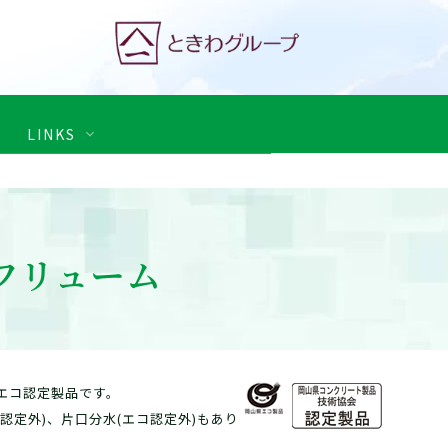
LINKS
・ウォール協議会
社)全国宅地擁壁技術協会
51
般社団法人ハイタッチセンター
角フリューム
37
本共同溝工業会
66
B工法研究会
737
ンKクリア工法研究会
社)日本下水道協会
エコ認定製品です。
国コネクトホール工業会
コ認定外)、片口分水(エコ認定外)もあり
ックリート製品協会