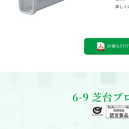
ク
日本PCボックスカルバート製品協会
詳しく
公
PC耐震性防火水槽協会
部
日本雨水貯留システム協会
新ボックス型アグア工法部会
(社)全国土木コンクリートブロック協会
認
成
詳細なPDF
6-9 芝台