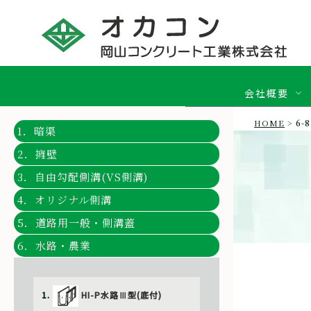
会社概要
HOME
>
6
1．暗渠
お問合せ
官公庁関連
企業理念
自社リクルートサイト
2．擁壁
会社概要
外部サイト(AirWOR
国土交通省ホームペー
お問合せ
3．自由勾配側溝(VS側溝)
沿革
農林水産省ホームペー
資料請求
各事業所のご案内
特許庁ホームページ
4．オリジナル側溝
国土交通省中国整備事
5．道路用一般・側溝蓋
NETIS（新技術活用推
6．水路・農業
地方自治体関
岡山県庁ホームページ
1.
HI-P水路Ⅲ型(底付)
広島県庁ホームページ