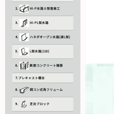
鳥取県庁ホームページ
2.
HI-P水路Ⅲ型落差工
島根県庁ホームページ
山口県庁ホームページ
3.
HI-PL型水路
兵庫県庁ホームページ
4.
ハネダオープン水路(直L型)
5.
L型水路(2分)
6.
鉄筋コンクリート柵渠
7.
プレキャスト橋台
8.
岡コン式角フリューム
9.
芝台ブロック