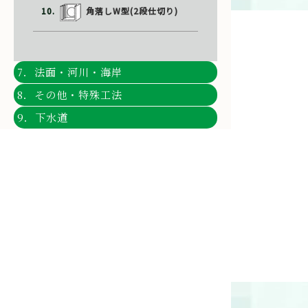
10.
角落しW型(2段仕切り)
7．法面・河川・海岸
8．その他・特殊工法
9．下水道